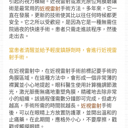
引起的視力模糊。近視雷射或激光原位角膜磨鑲
術是最常用的
手術方法。多年來，它一
近視雷射
直在發展，更新的技術使其比以往任何時候都更
安全。它之所以受歡迎，是因為它是一種無需住
院過夜的快速手術。患者只需走進該程序，然後
走出去。
當患者清醒並給予輕度鎮靜劑時，會進行近視雷
射手術。
在近視雷射中，在近視雷射手術前標記要手術的
角膜區域。在這種方法中，會形成一個非常薄的
襟翼並小心地提起。眼科醫生使用計算機調節激
光，激光脈衝無痛地重塑角膜，精確地去除非常
小的組織。該過程僅需數分鐘即可完成，但處方
越高，手術所需的時間就越長。
手術
近視雷射
後，可以在眼睛上方放置防護罩，並開出溫和的
止痛藥。在此期間，應格外小心，不要摩擦，戳
戳或觸摸眼睛。