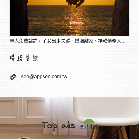
尋人免費諮詢，子女出走失蹤、婚姻離家、捲款債務人、倒會會首、對象行蹤調查，收費合理無案不破
seo@appseo.com.tw