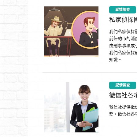
感情調查
私家偵探
我們私家偵探
前紐約市的消
由刑事事項或
我們私家偵探
知識。
感情調查
徵信社各
徵信社提供徵
務，徵信社各