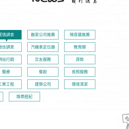
感情調查
搬家公司推薦
隔音牆推薦
徵信調查
汽機車定位器
教育類
網站行銷
交友服務
貸款
醫療
餐飲
長照服務
工業工程
建築公司
環境清潔
娛樂經紀
逢甲民宿臨逢甲夜市｜逢甲芒果冰、逢甲住宿、張廖家廟、臺中市立圖書館、秋紅谷廣場