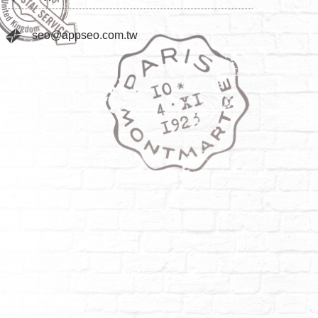
seo@appseo.com.tw