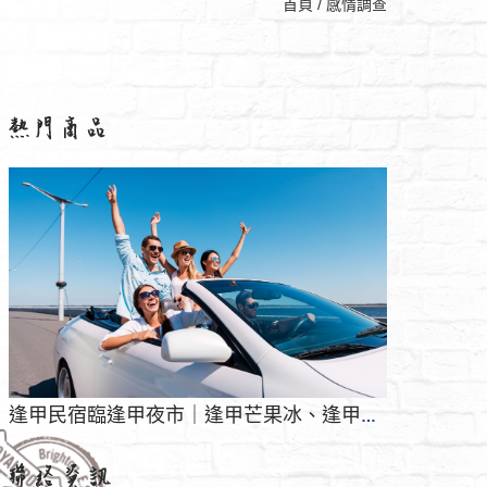
首頁
/
感情調查
ODM / OEM / OBM 商品開發服務鏈
台南徵信社