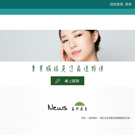
.
回到首頁
简体
首頁
/
感情調查
/
徵信社各項徵信相關服務品質第一