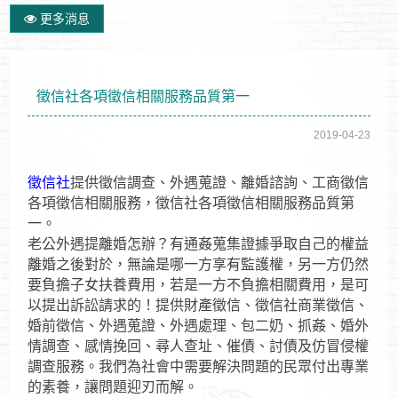
更多消息
徵信社各項徵信相關服務品質第一
2019-04-23
徵信社
提供徵信調查、外遇蒐證、離婚諮詢、工商徵信
各項徵信相關服務，徵信社各項徵信相關服務品質第
一。
老公外遇提離婚怎辦？有通姦蒐集證據爭取自己的權益
離婚之後對於，無論是哪一方享有監護權，另一方仍然
要負擔子女扶養費用，若是一方不負擔相關費用，是可
以提出訴訟請求的！提供財產徵信、徵信社商業徵信、
婚前徵信、外遇蒐證、外遇處理、包二奶、抓姦、婚外
情調查、感情挽回、尋人查址、催債、討債及仿冒侵權
調查服務。我們為社會中需要解決問題的民眾付出專業
的素養，讓問題迎刃而解。