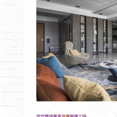
當您聘請專業
貨運
搬運工時