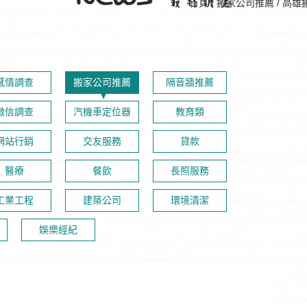
首頁
/
搬家公司推薦
/
高雄
感情調查
搬家公司推薦
隔音牆推薦
徵信調查
汽機車定位器
教育類
網站行銷
交友服務
貸款
醫療
餐飲
長照服務
工業工程
建築公司
環境清潔
娛樂經紀
電子秤更加精確，易於閱讀
桃園外勞-看