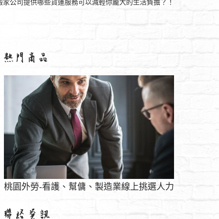
搬家公司提供哪些貨運服務可以減輕你龐大的生活負擔？！
護、幫傭、製造業線上挑選人力
自創品牌OK。ISO GMP