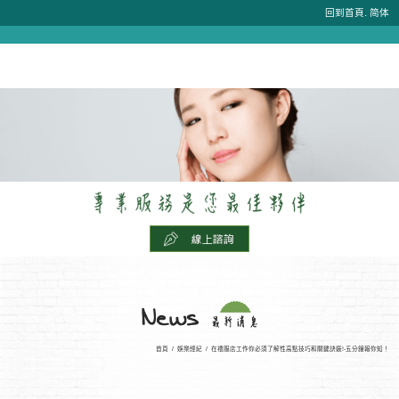
.
回到首頁
简体
首頁
/
娛樂經紀
/
在禮服店工作你必須了解性高點技巧和關鍵訣竅!-五分鐘報你知！