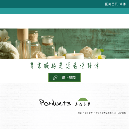
.
回到首頁
简体
首頁
/
線上交友
/
波多野結衣免費看不用任何註冊費