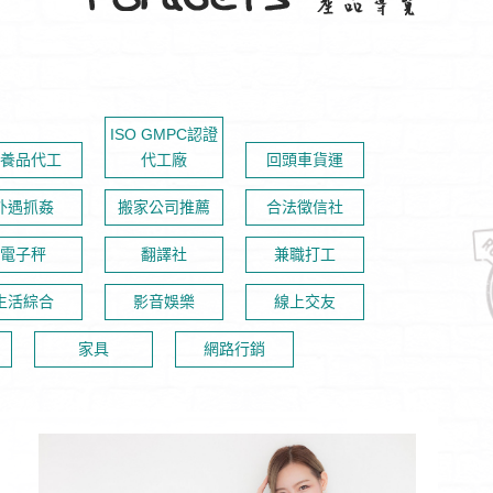
ISO GMPC認證
養品代工
代工廠
回頭車貨運
外遇抓姦
搬家公司推薦
合法徵信社
電子秤
翻譯社
兼職打工
生活綜合
影音娛樂
線上交友
家具
網路行銷
ODM / OEM / OBM 商品開發服務鏈