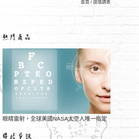
首頁
/
感情調查
眼睛雷射，全球美國NASA太空人唯一指定
人力看護真誠