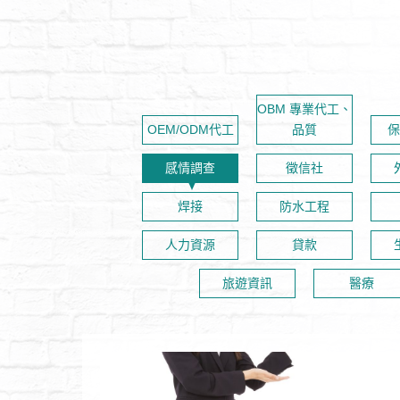
OBM 專業代工、
OEM/ODM代工‎
品質
保
感情調查
徵信社
焊接
防水工程
人力資源
貸款
旅遊資訊
醫療