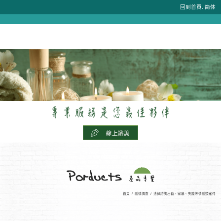
.
回到首頁
简体
首頁
/
感情調查
/
法律諮詢出軌、家暴、失蹤等情感類案件