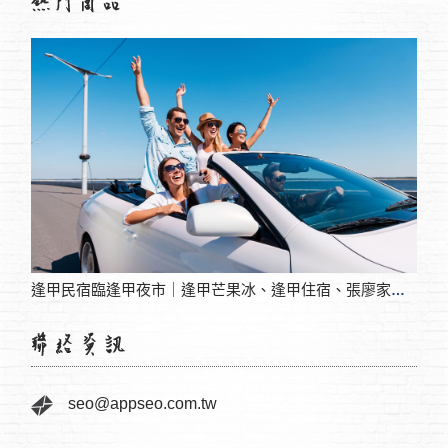
高雄
逢甲民宿臨逢甲夜市｜逢甲芒果冰、逢甲住宿、張廖家廟、臺中市立圖書館、秋紅谷廣場
seo@appseo.com.tw