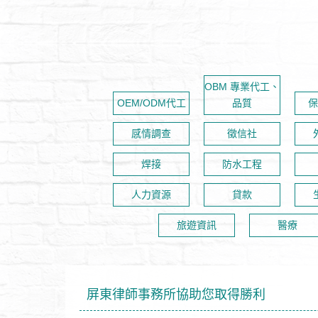
OBM 專業代工、
OEM/ODM代工‎
品質
保
感情調查
徵信社
焊接
防水工程
人力資源
貸款
旅遊資訊
醫療
護先知道7件事
波多野結衣免費看不用任何註
屏東律師事務所協助您取得勝利