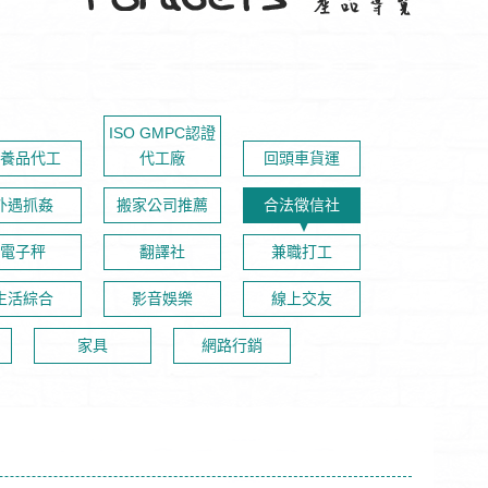
ISO GMPC認證
養品代工
代工廠
回頭車貨運
外遇抓姦
搬家公司推薦
合法徵信社
電子秤
翻譯社
兼職打工
生活綜合
影音娛樂
線上交友
家具
網路行銷
冊費
av情趣用品哪裡買？成人專區享受購買的隱私｜包裝隱密出貨、快速到貨