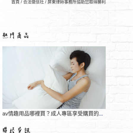
首頁
/
合法徵信社
/
屏東律師事務所協助您取得勝利
法律諮詢出軌、家暴、失蹤等情感類案件
桃園看護找