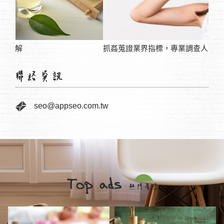
抓姦蒐證業界指標，專業調查人員辦案迅速
法律
seo@appseo.com.tw