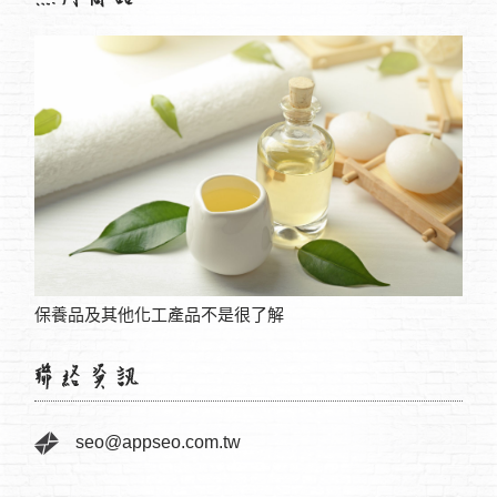
保養品及其他化工產品不是很了解
電子
[創業]在搜尋結果第五頁待了3年，終於找了專業SEO優化公司 ...
seo@appseo.com.tw