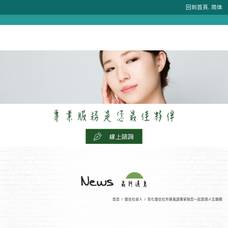
.
回到首頁
简体
首頁
/
徵信社尋人
/
彰化徵信社外遇蒐證專家陪您一起度過人生難關