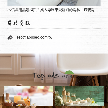
外牆
av情趣用品哪裡買？成人專區享受購買的隱私｜包裝隱密出貨、快速到貨
[創業]在搜尋結果第五頁待了3年，終於找了專業SEO優化公司 ...
seo@appseo.com.tw