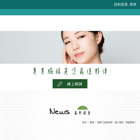
.
回到首頁
简体
首頁
/
醫療
/
免開刀治療骨刺：減少風險，快速康復！