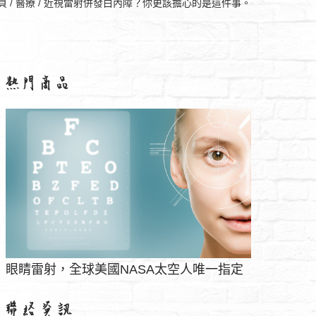
頁
/
醫療
/
近視雷射併發白內障？你更該擔心的是這件事。
【防水抓漏
對於糖尿病患者保持良好的口腔衛生非常重要