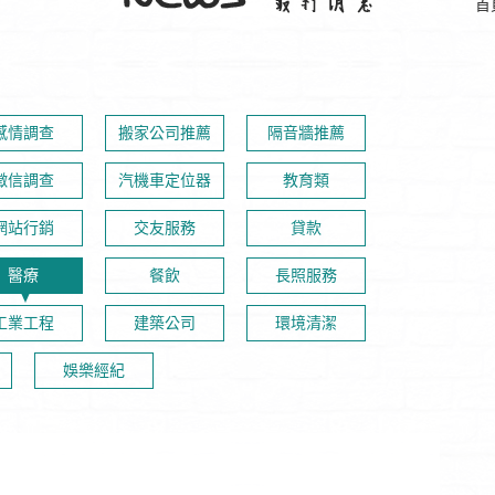
首
感情調查
搬家公司推薦
隔音牆推薦
徵信調查
汽機車定位器
教育類
網站行銷
交友服務
貸款
醫療
餐飲
長照服務
工業工程
建築公司
環境清潔
娛樂經紀
障‎
眼睛雷射，全球美國NASA太空人唯一指定