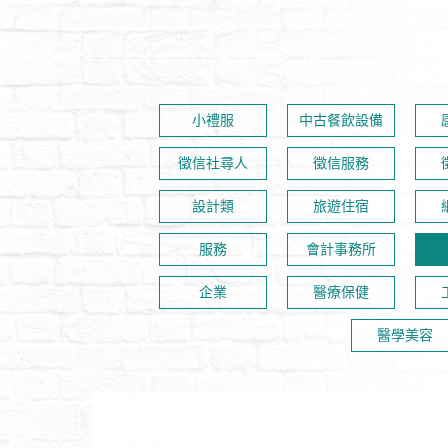
小禮服
中古餐飲設備
徵信社尋人
徵信服務
設計類
旅遊住宿
服務
會計事務所
企業
醫療保健
醫學美容
特殊先進工法/浴室改建
人力看護真誠好口碑 | 合法有保