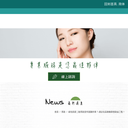
.
回到首頁
简体
首頁
/
貸款
/
尋找房屋二胎貸款是件困難的事？-請記住高雄機車借款這三點！