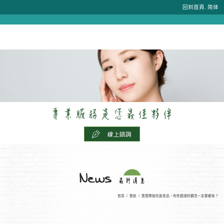
.
回到首頁
简体
首頁
/
餐飲
/
寶寶開始吃副食品，有些錯誤的觀念一定要避免？