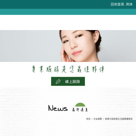
.
回到首頁
简体
首頁
/
交友服務
/
辦理大陸新娘生活適應輔導班