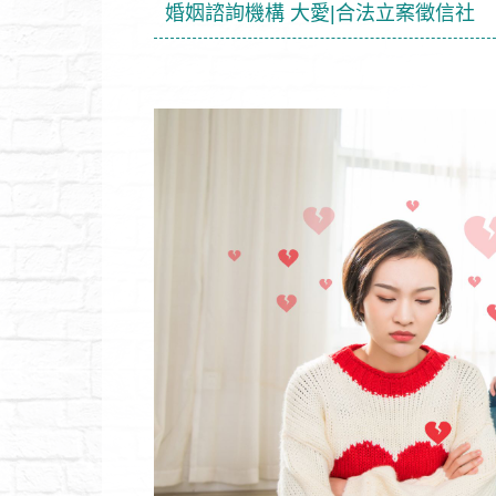
婚姻諮詢機構 大愛|合法立案徵信社