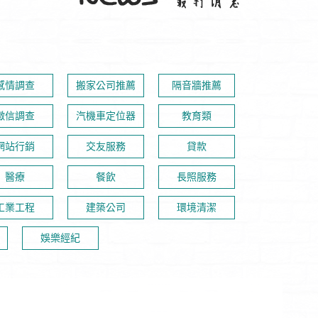
感情調查
搬家公司推薦
隔音牆推薦
徵信調查
汽機車定位器
教育類
網站行銷
交友服務
貸款
醫療
餐飲
長照服務
工業工程
建築公司
環境清潔
娛樂經紀
新竹徵信社協助你走出低潮
逢甲民宿臨逢甲夜市｜逢甲芒果冰、逢甲住宿、張廖家廟、臺中市立圖書館、秋紅谷廣場