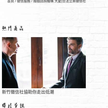
首頁
/
徵信服務
/
婚姻諮詢機構 大愛|合法立案徵信社
鳳山當鋪條件最寬鬆最高125%
法律諮詢出