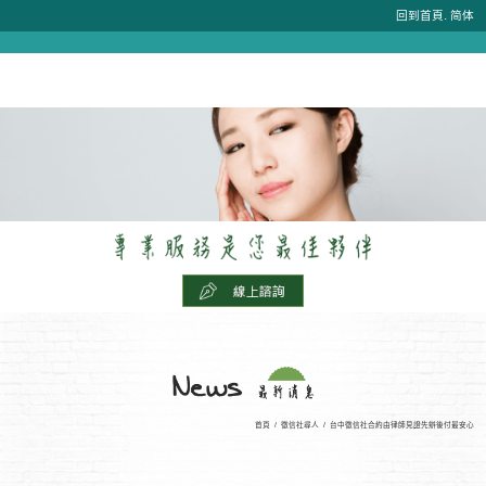
.
回到首頁
简体
首頁
/
徵信社尋人
/
台中徵信社合約由律師見證先辦後付最安心