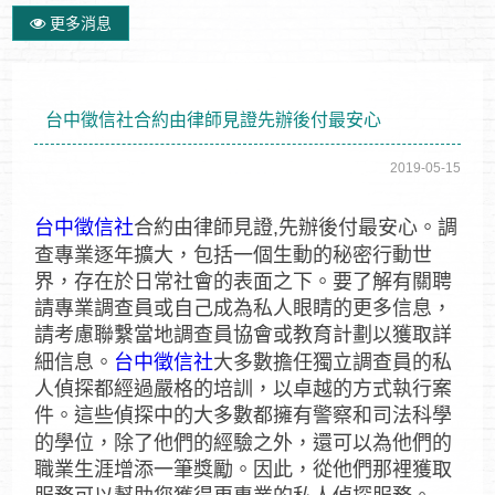
更多消息
台中徵信社合約由律師見證先辦後付最安心
2019-05-15
台中徵信社
合約由律師見證,先辦後付最安心。調
查專業逐年擴大，包括一個生動的秘密行動世
界，存在於日常社會的表面之下。要了解有關聘
請專業調查員或自己成為私人眼睛的更多信息，
請考慮聯繫當地調查員協會或教育計劃以獲取詳
細信息。
台中徵信社
大多數擔任獨立調查員的私
人偵探都經過嚴格的培訓，以卓越的方式執行案
件。這些偵探中的大多數都擁有警察和司法科學
的學位，除了他們的經驗之外，還可以為他們的
職業生涯增添一筆獎勵。因此，從他們那裡獲取