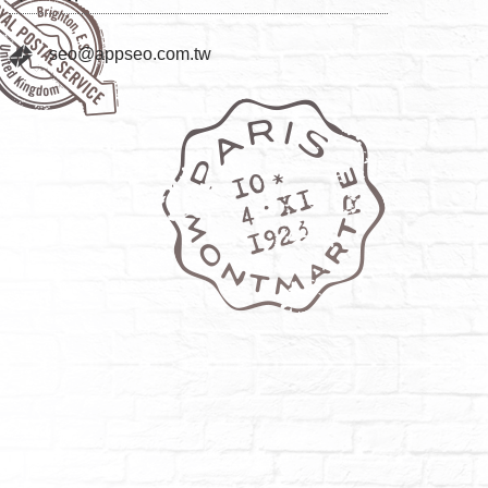
seo@appseo.com.tw