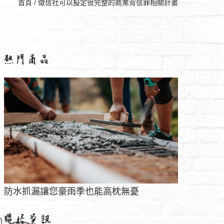
首頁
/
徵信社可以擬定很完整的商業背信罪相關計畫
防水抓漏讓您豪雨季也能高枕無憂
妨礙家庭替