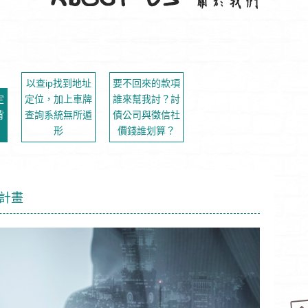
以查ip找到地址
要不回來的款項
定
定位，加上車牌
誰來幫我討？討
背
查詢系統無所遁
債公司與徵信社
形
價錢誰划算？
計畫
P‎
台南徵信社，外遇離婚處理專家