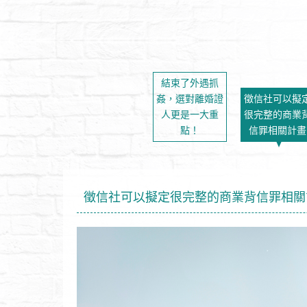
結束了外遇抓
姦，選對離婚證
徵信社可以擬
人更是一大重
很完整的商業
點！
信罪相關計畫
徵信社可以擬定很完整的商業背信罪相關
真相,積極解決問題
通過國際認證 ISO22716、GM