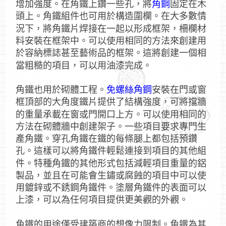
角鋼
增加強度。在角鐵上鑽一些孔，將
固定在木
頭上。角鐵組件也可用於構造圍欄。在大多數情
況下，將角鐵片焊接在一起以形成框架，柵欄材
料安裝在框架中。可以使用相同的方法來創建用
於容納標誌甚至藝術品的框架。這將創建一個相
當粗糙的項目，可以用油漆完成。
免螺絲角鋼
角鐵也用於砌體工程。
安裝在門或窗
框頂部的大角度鐵片提供了結構強度，可將擋牆
的重量承載在窗或門開口上方。可以使用相同的
方法在砌體牆中創建架子。一些項目要求專門生
產角鐵。穿孔角鐵在鐵的每條腿上都包括預鑽
孔。這樣可以將角鐵件輕鬆連接到項目的其他組
件。特種角鐵的其他形式包括減輕項目重量的鋁
製品，並且在可能會生鏽或腐蝕的項目中可以使
用鍍鋅或不銹鋼角鐵件。塗層角鐵件的表面可以
上漆，可以為任何項目提供更美觀的外觀。
角鐵的用途僅受建築商的想像力限制。角鐵為其