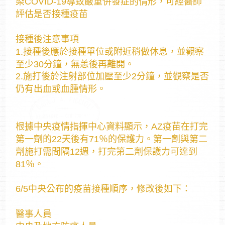
染COVID-19導致嚴重併發症的情形，可經醫師
評估是否接種疫苗
接種後注意事項
1.接種後應於接種單位或附近稍做休息，並觀察
至少30分鐘，無恙後再離開。
2.施打後於注射部位加壓至少2分鐘，並觀察是否
仍有出血或血腫情形。
根據中央疫情指揮中心資料顯示，AZ疫苗在打完
第一劑的22天後有71％的保護力。第一劑與第二
劑施打需間隔12週，打完第二劑保護力可達到
81％。
6/5中央公布的疫苗接種順序，修改後如下：
醫事人員